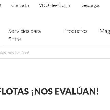
O
Contacto
VDO Fleet Login
Descargas
Servicios para
Productos
Mag
flotas
otas ¡nos evalúan!
FLOTAS ¡NOS EVALÚAN!