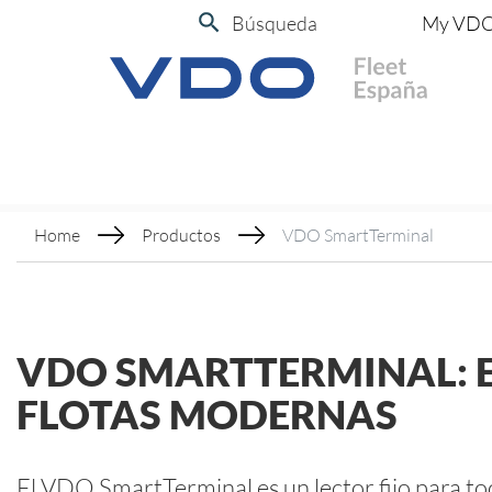
Búsqueda
My VD
Home
Productos
VDO SmartTerminal
VDO SMARTTERMINAL: E
FLOTAS MODERNAS
El VDO SmartTerminal es un lector fijo para toda