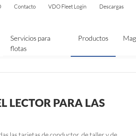
O
Contacto
VDO Fleet Login
Descargas
Servicios para
Productos
Mag
flotas
L LECTOR PARA LAS
s las tarjetas de conductor, de taller y de