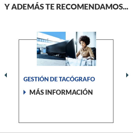
PERIÓDICA Y
Y ADEMÁS TE RECOMENDAMOS...
CADUCIDAD DEL
MAPA
GESTIÓN DE TACÓGRAFO
SERV
MÁS INFORMACIÓN
M