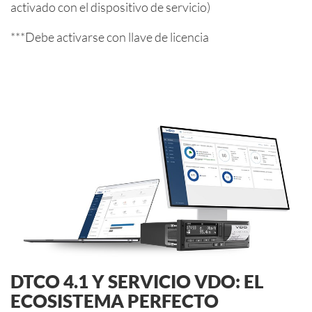
activado con el dispositivo de servicio)
TRABAJO
***Debe activarse con llave de licencia
TIEMPO
EXTENDIDO
PARA ENTRADAS
MANUALES
DSRC Y GNSS
DISPLAY
NEGATIVO
PARÁMETROS
CONFIGURABLES
VIA APP
DTCO 4.1 Y SERVICIO VDO: EL
ECOSISTEMA PERFECTO
CONTROL