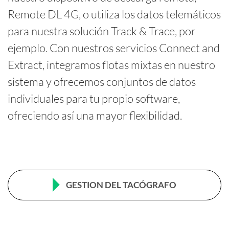
Remote DL 4G, o utiliza los datos telemáticos
INTERFAZ PARA
para nuestra solución Track & Trace, por
DESCARGA
REMOTA Y
ejemplo. Con nuestros servicios Connect and
®
DTCO
Extract, integramos flotas mixtas en nuestro
SMARTLINK
sistema y ofrecemos conjuntos de datos
TIEMPO
individuales para tu propio software,
INACTIVIDAD
ofreciendo así una mayor flexibilidad.
CON MOTOR
APAGADO
REGLA DEL
MINUTO
GESTION DEL TACÓGRAFO
AVISOS
ANTICIPADOS
SOBRE REVISIÓN