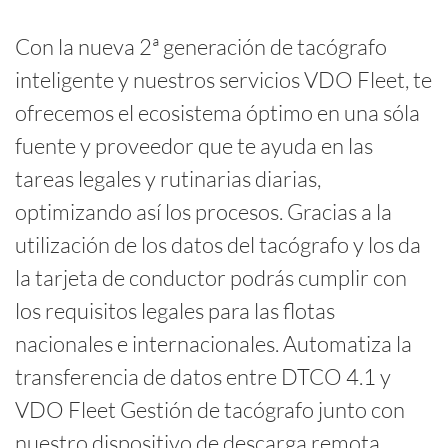
REMOTO -
MANUAL
Con la nueva 2ª generación de tacógrafo
inteligente y nuestros servicios VDO Fleet, te
VEHÍCULO
ofrecemos el ecosistema óptimo en una sóla
fuente y proveedor que te ayuda en las
VDO COUNTER
tareas legales y rutinarias diarias,
optimizando así los procesos. Gracias a la
SEGUNDA SEÑAL
utilización de los datos del tacógrafo y los da
DE VELOCIDAD
la tarjeta de conductor podrás cumplir con
"INDEPENDENT
los requisitos legales para las flotas
MOTION SIGNAL"
DE ACUERDO
nacionales e internacionales. Automatiza la
ANEXO 1B
transferencia de datos entre DTCO 4.1 y
VDO Fleet Gestión de tacógrafo junto con
IMPRESIONES
GRÁFICAS
nuestro dispositivo de descarga remota,