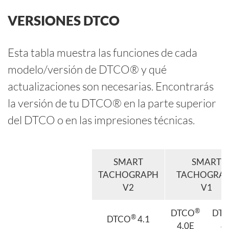
VERSIONES DTCO
Esta tabla muestra las funciones de cada
modelo/versión de DTCO® y qué
actualizaciones son necesarias. Encontrarás
la versión de tu DTCO® en la parte superior
del DTCO o en las impresiones técnicas.
SMART
SMART
TACHOGRAPH
TACHOGRA
V2
V1
®
DTCO
DT
®
DTCO
4.1
4.0E
4.