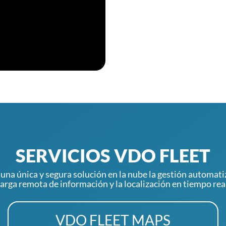
SERVICIOS VDO FLEET
na única y segura solución en la nube la gestión automati
carga remota de información y la localización en tiempo real
VDO FLEET MAPS